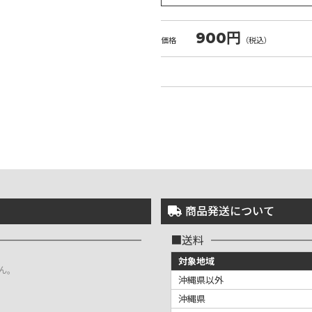
900円
価格
（税込）
商品発送について
送料
対象地域
ん。
沖縄県以外
沖縄県