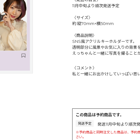
11月中旬より順次発送予定
〈サイズ〉
約 縦70mm×横50mm
〈商品説明〉
SNS風アクリルキーホルダーです。
透明部分に風景やお気に入りの背景
えっちゃんと⼀緒に写真を撮ること
〈コメント〉
私と一緒にお出かけしていっぱい思
この商品は予約商品です。
発送予定
発送11月中旬より順次
※予約商品と同時注文した商品は、予約
さい。