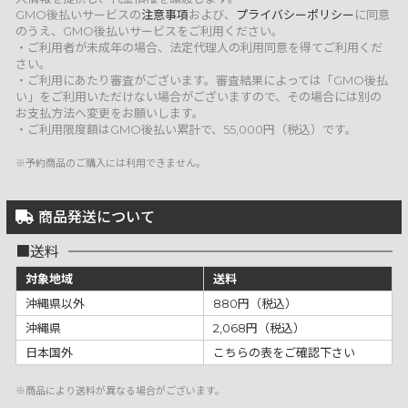
GMO後払いサービスの
注意事項
および、
プライバシーポリシー
に同意
のうえ、GMO後払いサービスをご利用ください。
・ご利用者が未成年の場合、法定代理人の利用同意を得てご利用くだ
さい。
・ご利用にあたり審査がございます。審査結果によっては「GMO後払
い」をご利用いただけない場合がございますので、その場合には別の
お支払方法へ変更をお願いします。
・ご利用限度額はGMO後払い累計で、55,000円（税込）です。
※予約商品のご購入には利用できません。
商品発送について
送料
対象地域
送料
沖縄県以外
880円（税込）
沖縄県
2,068円（税込）
日本国外
こちらの表をご確認下さい
※商品により送料が異なる場合がございます。