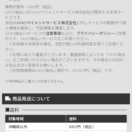
事務手数料：660円（税込）
GMO後払いはGMOペイメントサービス株式会社が提供する決済サー
ビスです。
当社は
GMOペイメントサービス株式会社
に対しサービスの範囲内で個
人情報を提供し、代金債権を譲渡します。
GMO後払いサービスの
注意事項
および、
プライバシーポリシー
に同意
のうえ、GMO後払いサービスをご利用ください。
・ご利用者が未成年の場合、法定代理人の利用同意を得てご利用くだ
さい。
・ご利用にあたり審査がございます。審査結果によっては「GMO後払
い」をご利用いただけない場合がございますので、その場合には別の
お支払方法へ変更をお願いします。
・ご利用限度額はGMO後払い累計で、55,000円（税込）です。
※予約商品のご購入には利用できません。
商品発送について
送料
対象地域
送料
沖縄県以外
880円（税込）