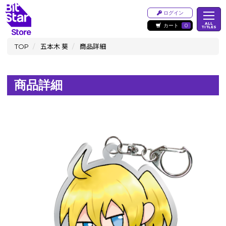
ログイン
ALL
カート
0
TITLES
TOP
五本木 葵
商品詳細
商品詳細